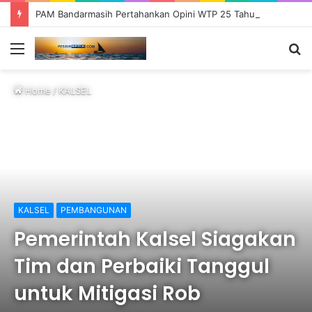
PAM Bandarmasih Pertahankan Opini WTP 25 Tahun Berturut-turut, Fokus Tingkatkan Pelayanan dan Transparansi
Menu
S
fo
Home
/
KALSEL
KALSEL
PEMBANGUNAN
Pemerintah Kalsel Siagakan
Tim dan Perbaiki Tanggul
untuk Mitigasi Rob