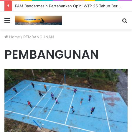
PAM Bandarmasih Pertahankan Opini WTP 25 Tahun Berturut-turut, Fokus Tingkatkan Pelayanan dan Transparansi
Menu
S
fo
Home
/
PEMBANGUNAN
PEMBANGUNAN