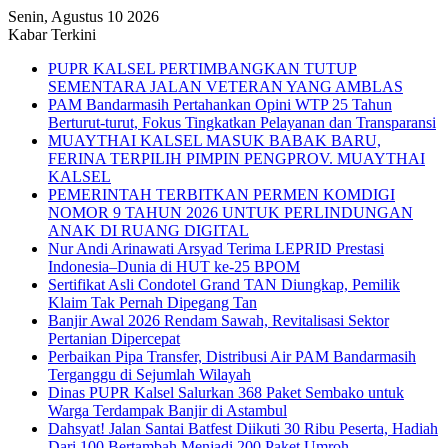
Senin, Agustus 10 2026
Kabar Terkini
PUPR KALSEL PERTIMBANGKAN TUTUP
SEMENTARA JALAN VETERAN YANG AMBLAS
PAM Bandarmasih Pertahankan Opini WTP 25 Tahun
Berturut-turut, Fokus Tingkatkan Pelayanan dan Transparansi
MUAYTHAI KALSEL MASUK BABAK BARU,
FERINA TERPILIH PIMPIN PENGPROV. MUAYTHAI
KALSEL
PEMERINTAH TERBITKAN PERMEN KOMDIGI
NOMOR 9 TAHUN 2026 UNTUK PERLINDUNGAN
ANAK DI RUANG DIGITAL
Nur Andi Arinawati Arsyad Terima LEPRID Prestasi
Indonesia–Dunia di HUT ke-25 BPOM
Sertifikat Asli Condotel Grand TAN Diungkap, Pemilik
Klaim Tak Pernah Dipegang Tan
Banjir Awal 2026 Rendam Sawah, Revitalisasi Sektor
Pertanian Dipercepat
Perbaikan Pipa Transfer, Distribusi Air PAM Bandarmasih
Terganggu di Sejumlah Wilayah
Dinas PUPR Kalsel Salurkan 368 Paket Sembako untuk
Warga Terdampak Banjir di Astambul
Dahsyat! Jalan Santai Batfest Diikuti 30 Ribu Peserta, Hadiah
Dari 100 Bertambah Menjadi 200 Paket Umroh