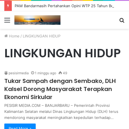
PAM Bandarmasih Pertahankan Opini WTP 25 Tahun Berturut-turut, Fokus Tingkatkan Pelayanan dan Transparansi
Menu
S
fo
Home
/
LINGKUNGAN HIDUP
LINGKUNGAN HIDUP
pesisirmedia
1 minggu ago
49
Tukar Sampah dengan Sembako, DLH
Kalsel Dorong Masyarakat Terapkan
Ekonomi Sirkular
PESISIR MEDIA.COM – BANJARBARU – Pemerintah Provinsi
Kalimantan Selatan melalui Dinas Lingkungan Hidup (DLH) terus
mendorong masyarakat meningkatkan kepedulian terhadap…
Read More »