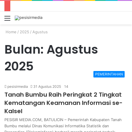
Menu
S
fo
Home
/
2025
/
Agustus
Bulan:
Agustus
2025
PEMERINTAHAN
pesisirmedia
31 Agustus 2025
14
Tanah Bumbu Raih Peringkat 2 Tingkat
Kematangan Keamanan Informasi se-
Kalsel
PESISIR MEDIA.COM, BATULICIN – Pemerintah Kabupaten Tanah
Bumbu melalui Dinas Komunikasi Informatika Statistik dan