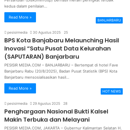
Persandian (Diskominfosp) berhasil meraih peringkat terbaik
kedua dalam penilaian…
Read More »
BANJARBARU
pesisirmedia
30 Agustus 2025
25
BPS Kota Banjabaru Melaunching Hasil
Inovasi “Satu Pusat Data Kelurahan
(SAPUTARAN) Banjarbaru
PESISIR MEDIA.COM – BANJARBARU – Bertempat di hotel Fave
Banjarbaru Rabu (20/8/2025), Badan Pusat Statistik (BPS) Kota
Banjarbaru mensosialisasikan hasil…
Read More »
HOT NEWS
pesisirmedia
29 Agustus 2025
28
Penghargaan Nasional Bukti Kalsel
Makin Terbuka dan Melayani
PESISIR MEDIA.COM, JAKARTA – Gubernur Kalimantan Selatan H.