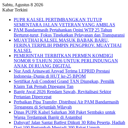
Sabtu, Agustus 8 2026
Kabar Terkini
PUPR KALSEL PERTIMBANGKAN TUTUP
SEMENTARA JALAN VETERAN YANG AMBLAS
PAM Bandarmasih Pertahankan Opini WTP 25 Tahun
Berturut-turut, Fokus Tingkatkan Pelayanan dan Transparansi
MUAYTHAI KALSEL MASUK BABAK BARU,
FERINA TERPILIH PIMPIN PENGPROV. MUAYTHAI
KALSEL
PEMERINTAH TERBITKAN PERMEN KOMDIGI
NOMOR 9 TAHUN 2026 UNTUK PERLINDUNGAN
ANAK DI RUANG DIGITAL
Nur Andi Arinawati Arsyad Terima LEPRID Prestasi
Indonesia–Dunia di HUT ke-25 BPOM
Sertifikat Asli Condotel Grand TAN Diungkap, Pemilik
Klaim Tak Pernah Dipegang Tan
Banjir Awal 2026 Rendam Sawah, Revitalisasi Sektor
Pertanian Dipercepat
Perbaikan Pipa Transfer, Distribusi Air PAM Bandarmasih
Terganggu di Sejumlah Wilayah
Dinas PUPR Kalsel Salurkan 368 Paket Sembako untuk
Warga Terdampak Banjir di Astambul
Dahsyat! Jalan Santai Batfest Diikuti 30 Ribu Peserta, Hadiah
Dari 100 Bertambah Menjadi 200 Paket Umroh