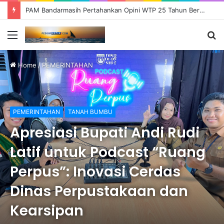
PAM Bandarmasih Pertahankan Opini WTP 25 Tahun Berturut-turut, Fokus Tingkatkan Pelayanan dan Transparansi
Menu
S
fo
Home
/
PEMERINTAHAN
PEMERINTAHAN
TANAH BUMBU
Apresiasi Bupati Andi Rudi
Latif untuk Podcast “Ruang
Perpus”: Inovasi Cerdas
Dinas Perpustakaan dan
Kearsipan