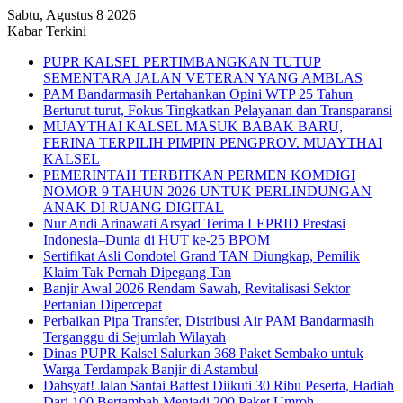
Sabtu, Agustus 8 2026
Kabar Terkini
PUPR KALSEL PERTIMBANGKAN TUTUP
SEMENTARA JALAN VETERAN YANG AMBLAS
PAM Bandarmasih Pertahankan Opini WTP 25 Tahun
Berturut-turut, Fokus Tingkatkan Pelayanan dan Transparansi
MUAYTHAI KALSEL MASUK BABAK BARU,
FERINA TERPILIH PIMPIN PENGPROV. MUAYTHAI
KALSEL
PEMERINTAH TERBITKAN PERMEN KOMDIGI
NOMOR 9 TAHUN 2026 UNTUK PERLINDUNGAN
ANAK DI RUANG DIGITAL
Nur Andi Arinawati Arsyad Terima LEPRID Prestasi
Indonesia–Dunia di HUT ke-25 BPOM
Sertifikat Asli Condotel Grand TAN Diungkap, Pemilik
Klaim Tak Pernah Dipegang Tan
Banjir Awal 2026 Rendam Sawah, Revitalisasi Sektor
Pertanian Dipercepat
Perbaikan Pipa Transfer, Distribusi Air PAM Bandarmasih
Terganggu di Sejumlah Wilayah
Dinas PUPR Kalsel Salurkan 368 Paket Sembako untuk
Warga Terdampak Banjir di Astambul
Dahsyat! Jalan Santai Batfest Diikuti 30 Ribu Peserta, Hadiah
Dari 100 Bertambah Menjadi 200 Paket Umroh