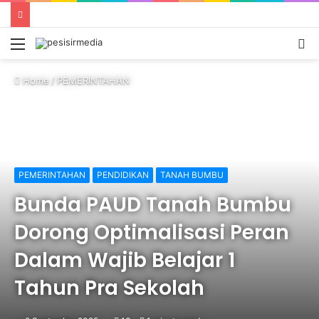
Menu
S
fo
Home
/
PEMERINTAHAN
PEMERINTAHAN
PENDIDIKAN
TANAH BUMBU
Bunda PAUD Tanah Bumbu
Dorong Optimalisasi Peran
Dalam Wajib Belajar 1
Tahun Pra Sekolah