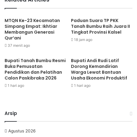
MTQN Ke-23 Kecamatan
Paduan Suara TP PKK
Simpang Empat: Ikhtiar
Tanah Bumbu Raih Juara II
Membangun Generasi
Tingkat Provinsi Kalsel
Qur’ani
18 jam ago
37 menit ago
Bupati Tanah Bumbu Resmi
Bupati Andi Rudi Latif
Buka Pemusatan
Dorong Kemandirian
Pendidikan dan Pelatihan
Warga Lewat Bantuan
Calon Paskibraka 2026
Usaha Ekonomi Produktif
1 hari ago
1 hari ago
Arsip
Agustus 2026