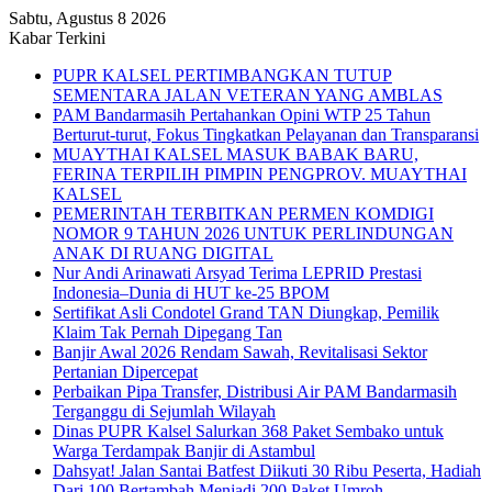
Sabtu, Agustus 8 2026
Kabar Terkini
PUPR KALSEL PERTIMBANGKAN TUTUP
SEMENTARA JALAN VETERAN YANG AMBLAS
PAM Bandarmasih Pertahankan Opini WTP 25 Tahun
Berturut-turut, Fokus Tingkatkan Pelayanan dan Transparansi
MUAYTHAI KALSEL MASUK BABAK BARU,
FERINA TERPILIH PIMPIN PENGPROV. MUAYTHAI
KALSEL
PEMERINTAH TERBITKAN PERMEN KOMDIGI
NOMOR 9 TAHUN 2026 UNTUK PERLINDUNGAN
ANAK DI RUANG DIGITAL
Nur Andi Arinawati Arsyad Terima LEPRID Prestasi
Indonesia–Dunia di HUT ke-25 BPOM
Sertifikat Asli Condotel Grand TAN Diungkap, Pemilik
Klaim Tak Pernah Dipegang Tan
Banjir Awal 2026 Rendam Sawah, Revitalisasi Sektor
Pertanian Dipercepat
Perbaikan Pipa Transfer, Distribusi Air PAM Bandarmasih
Terganggu di Sejumlah Wilayah
Dinas PUPR Kalsel Salurkan 368 Paket Sembako untuk
Warga Terdampak Banjir di Astambul
Dahsyat! Jalan Santai Batfest Diikuti 30 Ribu Peserta, Hadiah
Dari 100 Bertambah Menjadi 200 Paket Umroh