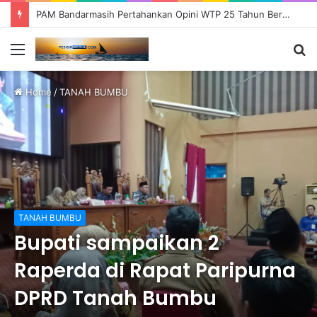
PAM Bandarmasih Pertahankan Opini WTP 25 Tahun Berturut-turut, Fokus Tingkatkan Pelayanan dan Transparansi
Menu
S
fo
Home
/
TANAH BUMBU
TANAH BUMBU
Bupati sampaikan 2
Raperda di Rapat Paripurna
DPRD Tanah Bumbu