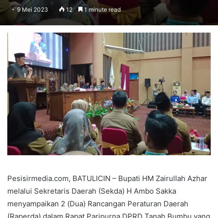
9 Mei 2023
12
1 minute read
Pesisirmedia.com, BATULICIN – Bupati HM Zairullah Azhar
melalui Sekretaris Daerah (Sekda) H Ambo Sakka
menyampaikan 2 (Dua) Rancangan Peraturan Daerah
(Raperda) dalam Rapat Paripurna DPRD Tanah Bumbu yang