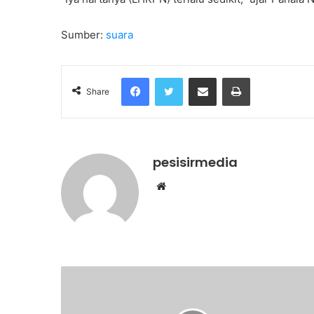
Sumber:
suara
Facebook
Twitter
Share via Email
Print
Share
pesisirmedia
Website