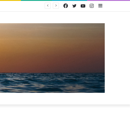
Facebook
Twitter
YouTube
Instagram
Sidebar
PAM Bandarmasih Pertahankan Opini WTP 25 Tahun Berturut-turut, Fokus Tingkatkan Pelayanan dan Transparansi