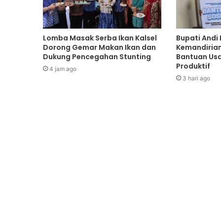
Lomba Masak Serba Ikan Kalsel
Bupati Andi 
Dorong Gemar Makan Ikan dan
Kemandiria
Dukung Pencegahan Stunting
Bantuan Us
Produktif
4 jam ago
3 hari ago