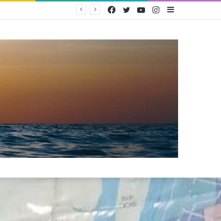
Facebook
Twitter
YouTube
Instagram
Sidebar
PAM Bandarmasih Pertahankan Opini WTP 25 Tahun Berturut-turut, Fokus Tingkatkan Pelayanan dan Transparansi