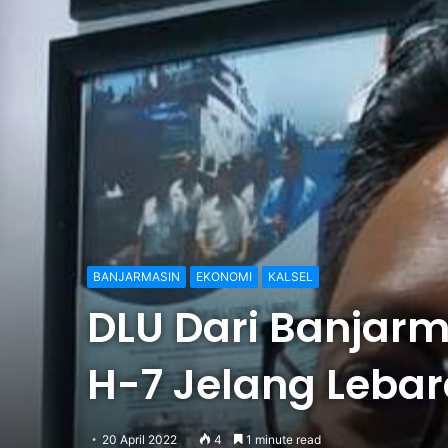
BANJARMASIN
EKONOMI
KALSEL
DLU Dari Banjarm
H-7 Jelang Leba
20 April 2022
4
1 minute read