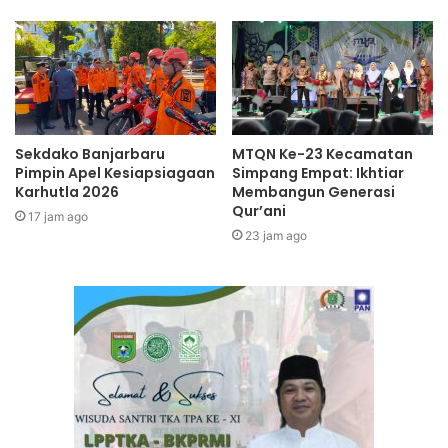
Sekdako Banjarbaru
MTQN Ke-23 Kecamatan
Pimpin Apel Kesiapsiagaan
Simpang Empat: Ikhtiar
Karhutla 2026
Membangun Generasi
Qur’ani
17 jam ago
23 jam ago