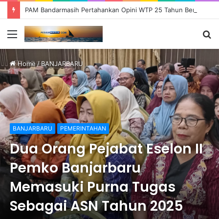
PAM Bandarmasih Pertahankan Opini WTP 25 Tahun Berturut-turut, Fokus Tingkatkan Pelayanan dan Transparansi
Menu
S
fo
Home
/
BANJARBARU
BANJARBARU
PEMERINTAHAN
Dua Orang Pejabat Eselon II
Pemko Banjarbaru
Memasuki Purna Tugas
Sebagai ASN Tahun 2025