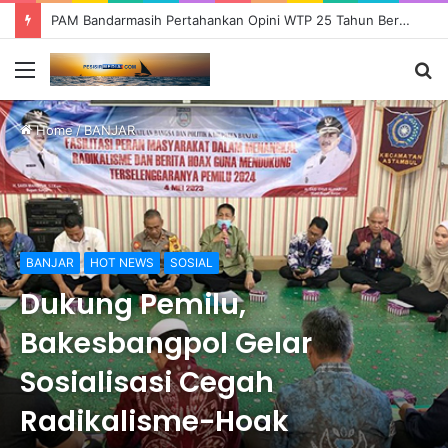
PAM Bandarmasih Pertahankan Opini WTP 25 Tahun Berturut-turut, Fokus Tingkatkan Pelayanan dan Transparansi
Menu
S
fo
Home
/
BANJAR
BANJAR
HOT NEWS
SOSIAL
Dukung Pemilu,
Bakesbangpol Gelar
Sosialisasi Cegah
Radikalisme-Hoak