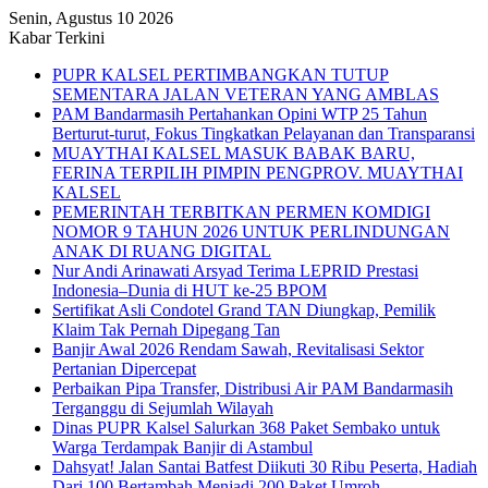
Senin, Agustus 10 2026
Kabar Terkini
PUPR KALSEL PERTIMBANGKAN TUTUP
SEMENTARA JALAN VETERAN YANG AMBLAS
PAM Bandarmasih Pertahankan Opini WTP 25 Tahun
Berturut-turut, Fokus Tingkatkan Pelayanan dan Transparansi
MUAYTHAI KALSEL MASUK BABAK BARU,
FERINA TERPILIH PIMPIN PENGPROV. MUAYTHAI
KALSEL
PEMERINTAH TERBITKAN PERMEN KOMDIGI
NOMOR 9 TAHUN 2026 UNTUK PERLINDUNGAN
ANAK DI RUANG DIGITAL
Nur Andi Arinawati Arsyad Terima LEPRID Prestasi
Indonesia–Dunia di HUT ke-25 BPOM
Sertifikat Asli Condotel Grand TAN Diungkap, Pemilik
Klaim Tak Pernah Dipegang Tan
Banjir Awal 2026 Rendam Sawah, Revitalisasi Sektor
Pertanian Dipercepat
Perbaikan Pipa Transfer, Distribusi Air PAM Bandarmasih
Terganggu di Sejumlah Wilayah
Dinas PUPR Kalsel Salurkan 368 Paket Sembako untuk
Warga Terdampak Banjir di Astambul
Dahsyat! Jalan Santai Batfest Diikuti 30 Ribu Peserta, Hadiah
Dari 100 Bertambah Menjadi 200 Paket Umroh