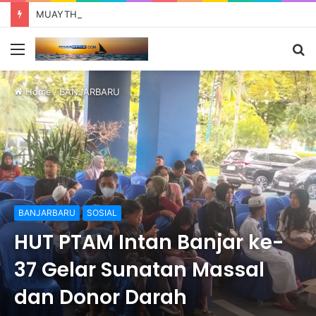
MUAYTHAI KALSEL MASUK BABAK BARU, FERINA TERPILIH PIMPIN PENGPROV. MUAYTHAI KALSEL
Menu
S
fo
Home
/
BANJARBARU
BANJARBARU
SOSIAL
HUT PTAM Intan Banjar ke-
37 Gelar Sunatan Massal
dan Donor Darah