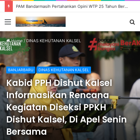
PAM Bandarmasih Pertahankan Opini WTP 25 Tahun Berturut-turut, Fokus Tingkatkan Pelayanan dan Transparansi
Menu
S
fo
Home
/
DINAS KEHUTANAN KALSEL
BANJARBARU
DINAS KEHUTANAN KALSEL
Kabid PPH Dishut Kalsel
Informasikan Rencana
Kegiatan Diseksi PPKH
Dishut Kalsel, Di Apel Senin
Bersama