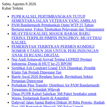
Sabtu, Agustus 8 2026
Kabar Terkini
PUPR KALSEL PERTIMBANGKAN TUTUP
SEMENTARA JALAN VETERAN YANG AMBLAS
PAM Bandarmasih Pertahankan Opini WTP 25 Tahun
Berturut-turut, Fokus Tingkatkan Pelayanan dan Transparansi
MUAYTHAI KALSEL MASUK BABAK BARU,
FERINA TERPILIH PIMPIN PENGPROV. MUAYTHAI
KALSEL
PEMERINTAH TERBITKAN PERMEN KOMDIGI
NOMOR 9 TAHUN 2026 UNTUK PERLINDUNGAN
ANAK DI RUANG DIGITAL
Nur Andi Arinawati Arsyad Terima LEPRID Prestasi
Indonesia–Dunia di HUT ke-25 BPOM
Sertifikat Asli Condotel Grand TAN Diungkap, Pemilik
Klaim Tak Pernah Dipegang Tan
Banjir Awal 2026 Rendam Sawah, Revitalisasi Sektor
Pertanian Dipercepat
Perbaikan Pipa Transfer, Distribusi Air PAM Bandarmasih
Terganggu di Sejumlah Wilayah
Dinas PUPR Kalsel Salurkan 368 Paket Sembako untuk
Warga Terdampak Banjir di Astambul
Dahsyat! Jalan Santai Batfest Diikuti 30 Ribu Peserta, Hadiah
Dari 100 Bertambah Menjadi 200 Paket Umroh