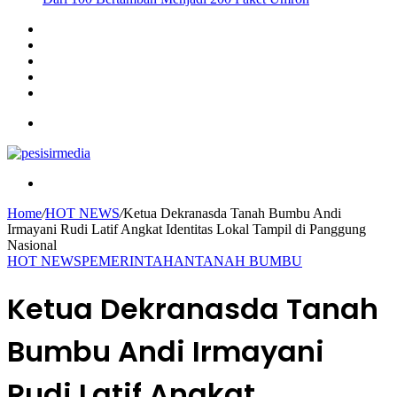
Sidebar
Instagram
YouTube
Twitter
Facebook
Menu
Search
for
Home
/
HOT NEWS
/
Ketua Dekranasda Tanah Bumbu Andi
Irmayani Rudi Latif Angkat Identitas Lokal Tampil di Panggung
Nasional
HOT NEWS
PEMERINTAHAN
TANAH BUMBU
Ketua Dekranasda Tanah
Bumbu Andi Irmayani
Rudi Latif Angkat