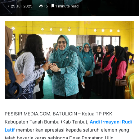
25 Juli 2025
15
1 minute read
PESISIR MEDIA.COM, BATULICIN – Ketua TP PKK
Kabupaten Tanah Bumbu (Kab Tanbu),
Andi Irmayani Rudi
Latif
memberikan apresiasi kepada seluruh elemen yang
telah bekerja keras sehingga Desa Pematang Ulin,