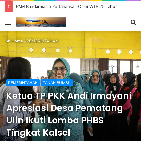
PAM Bandarmasih Pertahankan Opini WTP 25 Tahun Berturut-turut, Fokus Tingkatkan Pelayanan dan Transparansi
Menu
S
fo
Home
/
PEMERINTAHAN
PEMERINTAHAN
TANAH BUMBU
Ketua TP PKK Andi Irmayani
Apresiasi Desa Pematang
Ulin Ikuti Lomba PHBS
Tingkat Kalsel