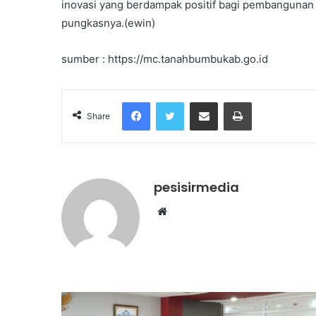
inovasi yang berdampak positif bagi pembangunan
pungkasnya.(ewin)
sumber : https://mc.tanahbumbukab.go.id
Facebook
Twitter
Share via Email
Print
Share
pesisirmedia
Website