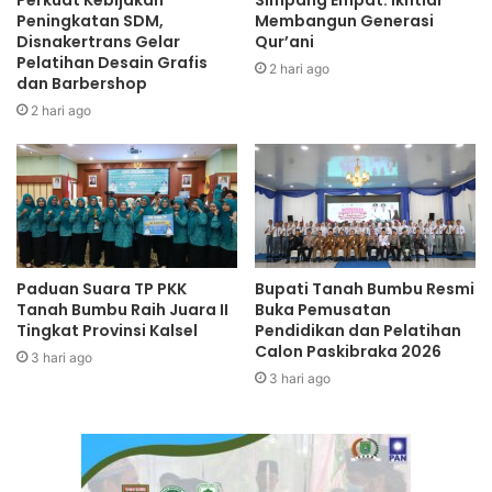
Perkuat Kebijakan
Simpang Empat: Ikhtiar
Peningkatan SDM,
Membangun Generasi
Disnakertrans Gelar
Qur’ani
Pelatihan Desain Grafis
2 hari ago
dan Barbershop
2 hari ago
Paduan Suara TP PKK
Bupati Tanah Bumbu Resmi
Tanah Bumbu Raih Juara II
Buka Pemusatan
Tingkat Provinsi Kalsel
Pendidikan dan Pelatihan
Calon Paskibraka 2026
3 hari ago
3 hari ago