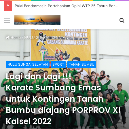
PAM Bandarmasih Pertahankan Opini WTP 25 Tahun Berturut-turut, Fokus Tingkatkan Pelayanan dan Transparansi
Menu
S
fo
Home
/
HULU SUNGAI SELATAN
HULU SUNGAI SELATAN
SPORT
TANAH BUMBU
Lagi dan Lagi !!!
Karate Sumbang Emas
untuk Kontingen Tanah
Bumbu diajang PORPROV XI
Kalsel 2022