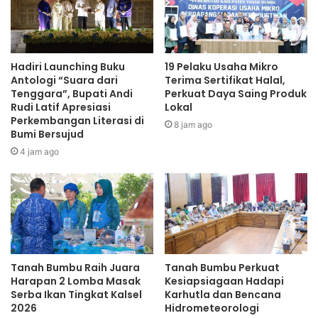
Hadiri Launching Buku
19 Pelaku Usaha Mikro
Antologi “Suara dari
Terima Sertifikat Halal,
Tenggara”, Bupati Andi
Perkuat Daya Saing Produk
Rudi Latif Apresiasi
Lokal
Perkembangan Literasi di
8 jam ago
Bumi Bersujud
4 jam ago
Tanah Bumbu Raih Juara
Tanah Bumbu Perkuat
Harapan 2 Lomba Masak
Kesiapsiagaan Hadapi
Serba Ikan Tingkat Kalsel
Karhutla dan Bencana
2026
Hidrometeorologi