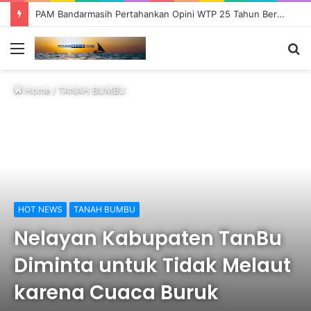
PAM Bandarmasih Pertahankan Opini WTP 25 Tahun Berturut-turut, Fokus Tingkatkan Pelayanan dan Transparansi
Menu
S
fo
Home
/
TANAH BUMBU
HOT NEWS
TANAH BUMBU
Nelayan Kabupaten TanBu
Diminta untuk Tidak Melaut
karena Cuaca Buruk