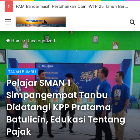
PAM Bandarmasih Pertahankan Opini WTP 25 Tahun Berturut-turut, Fokus Tingkatkan Pelayanan dan Transparansi
Menu
S
fo
Home
/
Uncategorized
TANAH BUMBU
Pelajar SMAN 1
Simpangempat Tanbu
Didatangi KPP Pratama
Batulicin, Edukasi Tentang
Pajak