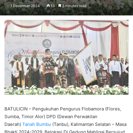
1 Desember 2024
13
2 minutes read
BATULICIN – Pengukuhan Pengurus Flobamora (Flores,
Sumba, Timor Alor) DPD (Dewan Perwakilan
Daerah)
Tanah Bumbu
(Tanbu), Kalimantan Selatan – Masa
Bhakti 2024-2029. Belokasi Di Gedung Mahligai Bersujud