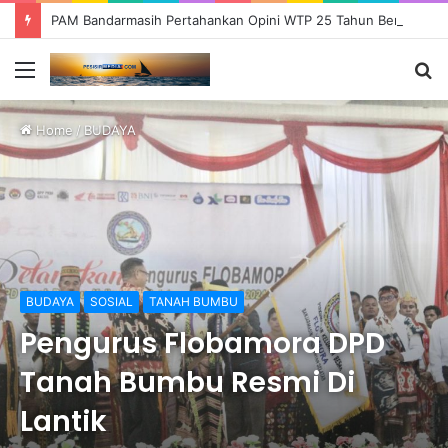
PAM Bandarmasih Pertahankan Opini WTP 25 Tahun Berturut-turut, Fokus Tingkatkan Pelayanan dan Transparansi
Menu
S
fo
Home
/
BUDAYA
BUDAYA
SOSIAL
TANAH BUMBU
Pengurus Flobamora DPD
Tanah Bumbu Resmi Di
Lantik