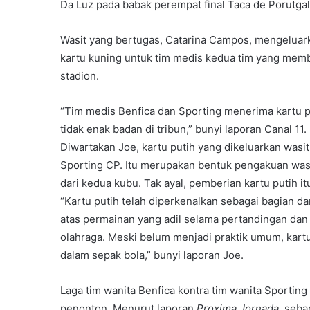
Da Luz pada babak perempat final Taca de Porutgal 
Wasit yang bertugas, Catarina Campos, mengeluark
kartu kuning untuk tim medis kedua tim yang memb
stadion.
“Tim medis Benfica dan Sporting menerima kartu
tidak enak badan di tribun,” bunyi laporan Canal 11.
Diwartakan Joe, kartu putih yang dikeluarkan was
Sporting CP. Itu merupakan bentuk pengakuan wasit
dari kedua kubu. Tak ayal, pemberian kartu putih i
“Kartu putih telah diperkenalkan sebagai bagian dar
atas permainan yang adil selama pertandingan dan 
olahraga. Meski belum menjadi praktik umum, kart
dalam sepak bola,” bunyi laporan Joe.
Laga tim wanita Benfica kontra tim wanita Sportin
penonton. Menurut laporan
Proxima Jornada
, seba