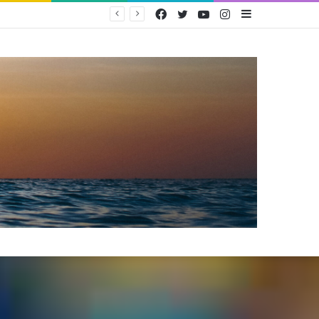
Facebook
Twitter
YouTube
Instagram
Sidebar
PEMERINTAH TERBITKAN PERMEN KOMDIGI NOMOR 9 TAHUN 2026 UNTUK PERLINDUNGAN ANAK DI RUANG DIGITAL