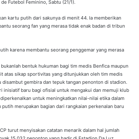
de Futebol Feminino, Sabtu (21/1).
an kartu putih dari sakunya di menit 44. Ia memberikan
antu seorang fan yang merasa tidak enak badan di tribun
 putih karena membantu seorang penggemar yang merasa
it bukanlah bentuk hukuman bagi tim medis Benfica maupun
 atas sikap sportivitas yang ditunjukkan oleh tim medis
tu disambut gembira dan tepuk tangan penonton di stadion.
i inisiatif baru bagi ofisial untuk mengakui dan memuji klub
diperkenalkan untuk meningkatkan nilai-nilai etika dalam
u putih merupakan bagian dari rangkaian perkenalan baru
g CP turut menyisakan catatan menarik dalam hal jumlah
nyak 15.032 penonton yang hadir di Estadion Da Luz