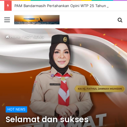
PAM Bandarmasih Pertahankan Opini WTP 25 Tahun Berturut-turut, Fokus Tingkatkan Pelayanan dan Transparansi
Menu
S
fo
Home
/
HOT NEWS
HOT NEWS
Selamat dan sukses