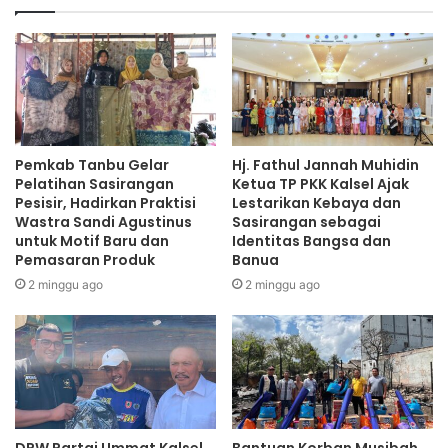
Pemkab Tanbu Gelar
Hj. Fathul Jannah Muhidin
Pelatihan Sasirangan
Ketua TP PKK Kalsel Ajak
Pesisir, Hadirkan Praktisi
Lestarikan Kebaya dan
Wastra Sandi Agustinus
Sasirangan sebagai
untuk Motif Baru dan
Identitas Bangsa dan
Pemasaran Produk
Banua
2 minggu ago
2 minggu ago
DPW Partai Ummat Kalsel
Bantuan Korban Musibah