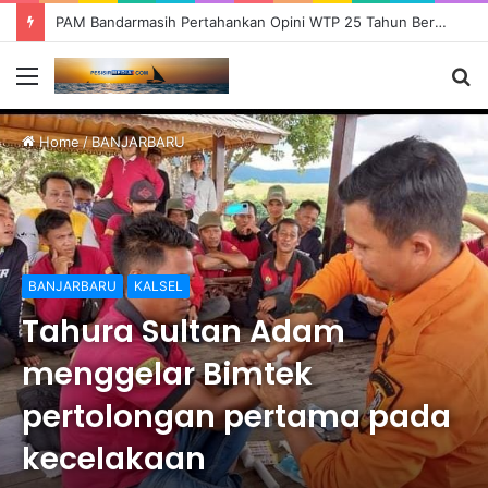
PAM Bandarmasih Pertahankan Opini WTP 25 Tahun Berturut-turut, Fokus Tingkatkan Pelayanan dan Transparansi
Menu
S
fo
Home
/
BANJARBARU
BANJARBARU
KALSEL
Tahura Sultan Adam
menggelar Bimtek
pertolongan pertama pada
kecelakaan