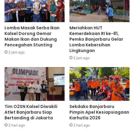
Lomba Masak Serba Ikan
Meriahkan HUT
Kalsel Dorong Gemar
Kemerdekaan RI ke-81,
Makan Ikan dan Dukung
Pemko Banjarbaru Gelar
Pencegahan Stunting
Lomba Kebersihan
Lingkungan
2 jam ago
2 jam ago
Tim O2SN Kalsel Diwakili
Sekdako Banjarbaru
Atlet Banjarbaru Siap
Pimpin Apel Kesiapsiagaan
Bertanding di Jakarta
Karhutla 2026
2 hari ago
2 hari ago