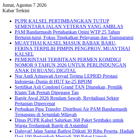
Jumat, Agustus 7 2026
Kabar Terkini
PUPR KALSEL PERTIMBANGKAN TUTUP
SEMENTARA JALAN VETERAN YANG AMBLAS
PAM Bandarmasih Pertahankan Opini WTP 25 Tahun
Berturut-turut, Fokus Tingkatkan Pelayanan dan Transparansi
MUAYTHAI KALSEL MASUK BABAK BARU,
FERINA TERPILIH PIMPIN PENGPROV. MUAYTHAI
KALSEL
PEMERINTAH TERBITKAN PERMEN KOMDIGI
NOMOR 9 TAHUN 2026 UNTUK PERLINDUNGAN
ANAK DI RUANG DIGITAL
Nur Andi Arinawati Arsyad Terima LEPRID Prestasi
Indonesia–Dunia di HUT ke-25 BPOM
Sertifikat Asli Condotel Grand TAN Diungkap, Pemilik
Klaim Tak Pernah Dipegang Tan
Banjir Awal 2026 Rendam Sawah, Revitalisasi Sektor
Pertanian Dipercepat
Perbaikan Pipa Transfer, Distribusi Air PAM Bandarmasih
Terganggu di Sejumlah Wilayah
Dinas PUPR Kalsel Salurkan 368 Paket Sembako untuk
Warga Terdampak Banjir di Astambul
Dahsyat! Jalan Santai Batfest Diikuti 30 Ribu Peserta, Hadiah
Dari 100 Bertambah Menjadi 200 Paket Umroh