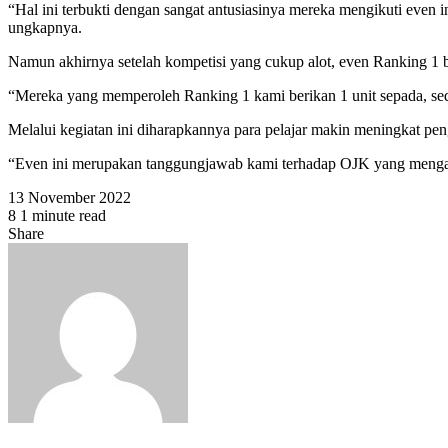
“Hal ini terbukti dengan sangat antusiasinya mereka mengikuti even 
ungkapnya.
Namun akhirnya setelah kompetisi yang cukup alot, even Ranking 1
“Mereka yang memperoleh Ranking 1 kami berikan 1 unit sepada, sed
Melalui kegiatan ini diharapkannya para pelajar makin meningkat pen
“Even ini merupakan tanggungjawab kami terhadap OJK yang mengama
13 November 2022
8
1 minute read
Facebook
Twitter
WhatsApp
Share
Facebook
Twitter
Share
Print
via
Email