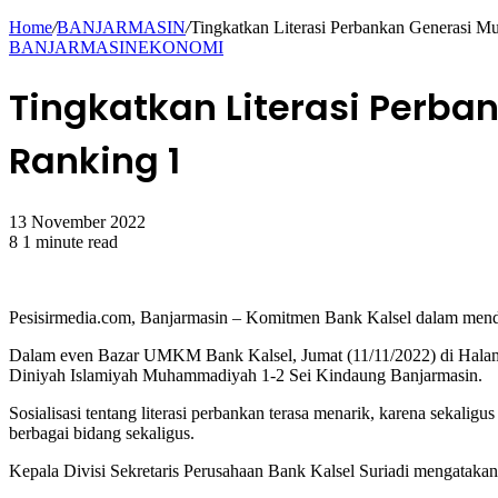
for
Home
/
BANJARMASIN
/
Tingkatkan Literasi Perbankan Generasi M
BANJARMASIN
EKONOMI
Tingkatkan Literasi Perba
Ranking 1
13 November 2022
8
1 minute read
Facebook
Twitter
WhatsApp
Pesisirmedia.com, Banjarmasin – Komitmen Bank Kalsel dalam menduk
Dalam even Bazar UMKM Bank Kalsel, Jumat (11/11/2022) di Halaman 
Diniyah Islamiyah Muhammadiyah 1-2 Sei Kindaung Banjarmasin.
Sosialisasi tentang literasi perbankan terasa menarik, karena seka
berbagai bidang sekaligus.
Kepala Divisi Sekretaris Perusahaan Bank Kalsel Suriadi mengatakan, s