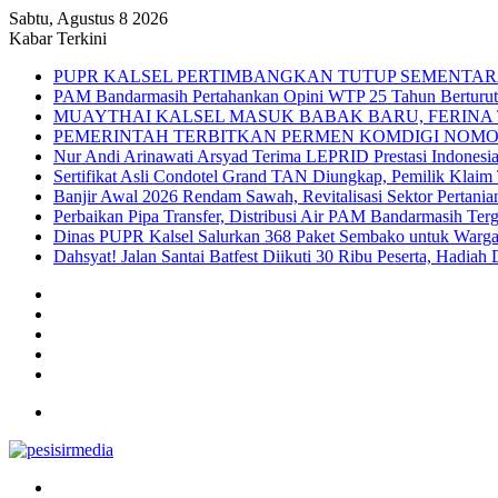
Sabtu, Agustus 8 2026
Kabar Terkini
PUPR KALSEL PERTIMBANGKAN TUTUP SEMENTAR
PAM Bandarmasih Pertahankan Opini WTP 25 Tahun Berturut-t
MUAYTHAI KALSEL MASUK BABAK BARU, FERINA 
PEMERINTAH TERBITKAN PERMEN KOMDIGI NOMOR
Nur Andi Arinawati Arsyad Terima LEPRID Prestasi Indone
Sertifikat Asli Condotel Grand TAN Diungkap, Pemilik Klaim
Banjir Awal 2026 Rendam Sawah, Revitalisasi Sektor Pertania
Perbaikan Pipa Transfer, Distribusi Air PAM Bandarmasih Ter
Dinas PUPR Kalsel Salurkan 368 Paket Sembako untuk Warga
Dahsyat! Jalan Santai Batfest Diikuti 30 Ribu Peserta, Hadi
Sidebar
Instagram
YouTube
Twitter
Facebook
Menu
Search