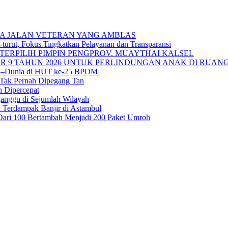
A JALAN VETERAN YANG AMBLAS
urut, Fokus Tingkatkan Pelayanan dan Transparansi
TERPILIH PIMPIN PENGPROV. MUAYTHAI KALSEL
 9 TAHUN 2026 UNTUK PERLINDUNGAN ANAK DI RUANG
sia–Dunia di HUT ke-25 BPOM
 Tak Pernah Dipegang Tan
n Dipercepat
ganggu di Sejumlah Wilayah
 Terdampak Banjir di Astambul
ah Dari 100 Bertambah Menjadi 200 Paket Umroh