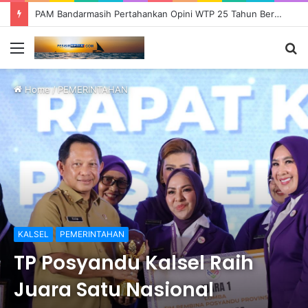
PAM Bandarmasih Pertahankan Opini WTP 25 Tahun Berturut-turut, Fokus Tingkatkan Pelayanan dan Transparansi
Menu
S
fo
Home
/
PEMERINTAHAN
KALSEL
PEMERINTAHAN
TP Posyandu Kalsel Raih
Juara Satu Nasional