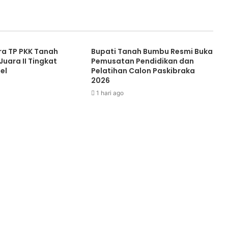
a TP PKK Tanah
Bupati Tanah Bumbu Resmi Buka
uara II Tingkat
Pemusatan Pendidikan dan
el
Pelatihan Calon Paskibraka
2026
1 hari ago