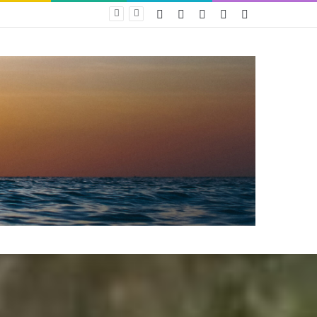
Facebook
Twitter
YouTube
Instagram
Sidebar
PAM Bandarmasih Pertahankan Opini WTP 25 Tahun Berturut-turut, Fokus Tingkatkan Pelayanan dan Transparansi