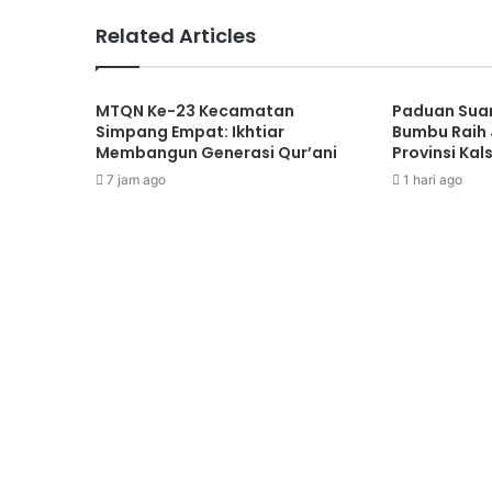
Related Articles
MTQN Ke-23 Kecamatan
Paduan Suar
Simpang Empat: Ikhtiar
Bumbu Raih J
Membangun Generasi Qur’ani
Provinsi Kals
7 jam ago
1 hari ago