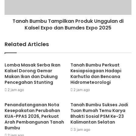
Tanah Bumbu Tampilkan Produk Unggulan di
Kalsel Expo dan Bumdes Expo 2025
Related Articles
Lomba Masak Serba Ikan
Tanah Bumbu Perkuat
Kalsel Dorong Gemar
Kesiapsiagaan Hadapi
Makan Ikan dan Dukung
Karhutla dan Bencana
Pencegahan Stunting
Hidrometeorologi
2 jam ago
2 jam ago
Penandatanganan Nota
Tanah Bumbu Sukses Jadi
Kesepakatan Perubahan
Tuan Rumah Temu Karya
KUA-PPAS 2026, Perkuat
Bhakti Sosial PSM Ke-23
Arah Pembangunan Tanah
Kalimantan Selatan
Bumbu
3 jam ago
2 jam ago