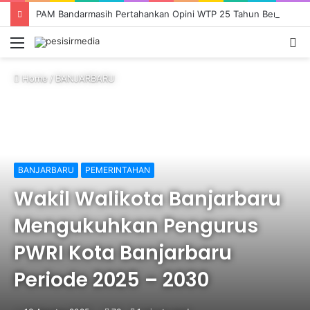
PAM Bandarmasih Pertahankan Opini WTP 25 Tahun Berturut-turut, Fokus Tingkatkan Pelayanan dan Transparansi
Menu
S
fo
Home
/
BANJARBARU
BANJARBARU
PEMERINTAHAN
Wakil Walikota Banjarbaru
Mengukuhkan Pengurus
PWRI Kota Banjarbaru
Periode 2025 – 2030