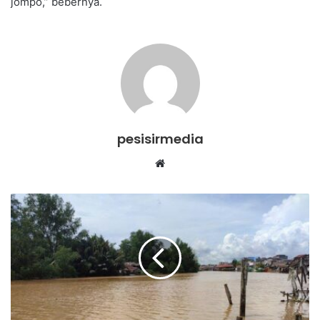
jompo,” bebernya.
pesisirmedia
Website