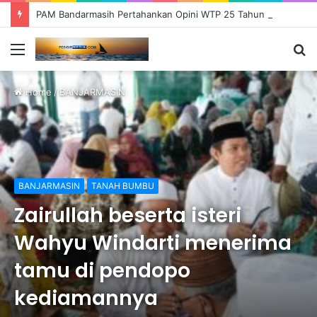
PAM Bandarmasih Pertahankan Opini WTP 25 Tahun Berturut-turut, Fokus Tingkatkan Pelayanan dan Transparansi
Menu
S
fo
Home
/
BANJARMASIN
BANJARMASIN
TANAH BUMBU
Zairullah beserta isteri
Wahyu Windarti menerima
tamu di pendopo
kediamannya