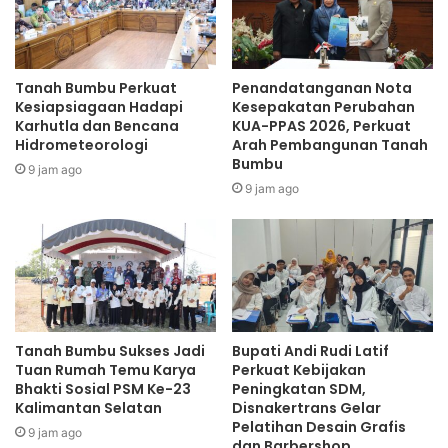
Tanah Bumbu Perkuat
Penandatanganan Nota
Kesiapsiagaan Hadapi
Kesepakatan Perubahan
Karhutla dan Bencana
KUA-PPAS 2026, Perkuat
Hidrometeorologi
Arah Pembangunan Tanah
Bumbu
9 jam ago
9 jam ago
Tanah Bumbu Sukses Jadi
Bupati Andi Rudi Latif
Tuan Rumah Temu Karya
Perkuat Kebijakan
Bhakti Sosial PSM Ke-23
Peningkatan SDM,
Kalimantan Selatan
Disnakertrans Gelar
Pelatihan Desain Grafis
9 jam ago
dan Barbershop