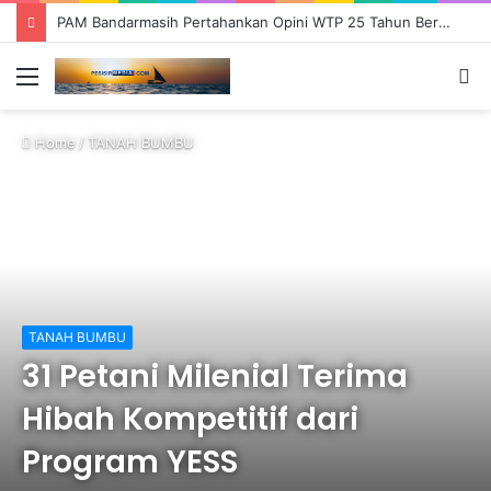
PAM Bandarmasih Pertahankan Opini WTP 25 Tahun Berturut-turut, Fokus Tingkatkan Pelayanan dan Transparansi
Menu
S
fo
Home
/
TANAH BUMBU
TANAH BUMBU
31 Petani Milenial Terima
Hibah Kompetitif dari
Program YESS