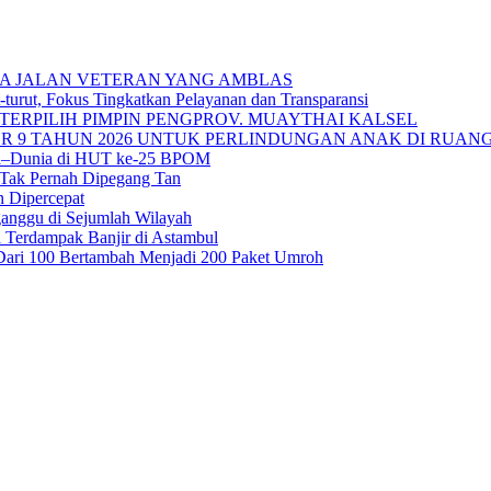
A JALAN VETERAN YANG AMBLAS
urut, Fokus Tingkatkan Pelayanan dan Transparansi
TERPILIH PIMPIN PENGPROV. MUAYTHAI KALSEL
 9 TAHUN 2026 UNTUK PERLINDUNGAN ANAK DI RUANG
sia–Dunia di HUT ke-25 BPOM
 Tak Pernah Dipegang Tan
n Dipercepat
ganggu di Sejumlah Wilayah
 Terdampak Banjir di Astambul
ah Dari 100 Bertambah Menjadi 200 Paket Umroh