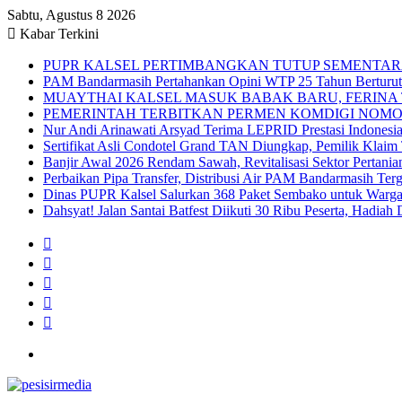
Sabtu, Agustus 8 2026
Kabar Terkini
PUPR KALSEL PERTIMBANGKAN TUTUP SEMENTAR
PAM Bandarmasih Pertahankan Opini WTP 25 Tahun Berturut-t
MUAYTHAI KALSEL MASUK BABAK BARU, FERINA 
PEMERINTAH TERBITKAN PERMEN KOMDIGI NOMOR
Nur Andi Arinawati Arsyad Terima LEPRID Prestasi Indone
Sertifikat Asli Condotel Grand TAN Diungkap, Pemilik Klaim
Banjir Awal 2026 Rendam Sawah, Revitalisasi Sektor Pertania
Perbaikan Pipa Transfer, Distribusi Air PAM Bandarmasih Ter
Dinas PUPR Kalsel Salurkan 368 Paket Sembako untuk Warga
Dahsyat! Jalan Santai Batfest Diikuti 30 Ribu Peserta, Hadi
Sidebar
Instagram
YouTube
Twitter
Facebook
Menu