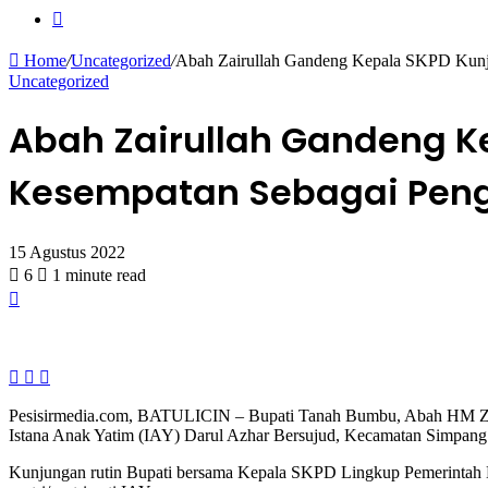
Search
for
Home
/
Uncategorized
/
Abah Zairullah Gandeng Kepala SKPD Kunjun
Uncategorized
Abah Zairullah Gandeng K
Kesempatan Sebagai Pengi
15 Agustus 2022
6
1 minute read
Facebook
Twitter
WhatsApp
Pesisirmedia.com, BATULICIN – Bupati Tanah Bumbu, Abah HM Zair
Istana Anak Yatim (IAY) Darul Azhar Bersujud, Kecamatan Simpang
Kunjungan rutin Bupati bersama Kepala SKPD Lingkup Pemerintah Ka