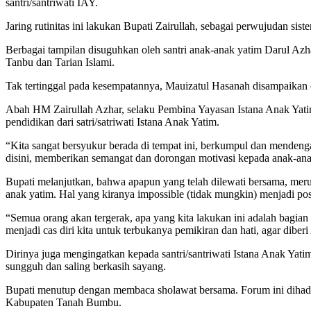
santri/santriwati IAY.
Jaring rutinitas ini lakukan Bupati Zairullah, sebagai perwujudan sis
Berbagai tampilan disuguhkan oleh santri anak-anak yatim Darul Az
Tanbu dan Tarian Islami.
Tak tertinggal pada kesempatannya, Mauizatul Hasanah disampaikan ol
Abah HM Zairullah Azhar, selaku Pembina Yayasan Istana Anak Ya
pendidikan dari satri/satriwati Istana Anak Yatim.
“Kita sangat bersyukur berada di tempat ini, berkumpul dan mendeng
disini, memberikan semangat dan dorongan motivasi kepada anak-ana
Bupati melanjutkan, bahwa apapun yang telah dilewati bersama, merup
anak yatim. Hal yang kiranya impossible (tidak mungkin) menjadi p
“Semua orang akan tergerak, apa yang kita lakukan ini adalah bagi
menjadi cas diri kita untuk terbukanya pemikiran dan hati, agar diber
Dirinya juga mengingatkan kepada santri/santriwati Istana Anak Yatim
sungguh dan saling berkasih sayang.
Bupati menutup dengan membaca sholawat bersama. Forum ini dih
Kabupaten Tanah Bumbu.