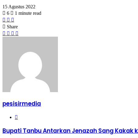
15 Agustus 2022
6
1 minute read
Facebook
Twitter
WhatsApp
Share
Facebook
Twitter
Share
Print
via
Email
pesisirmedia
Website
Bupati Tanbu Antarkan Jenazah Sang Kakak 