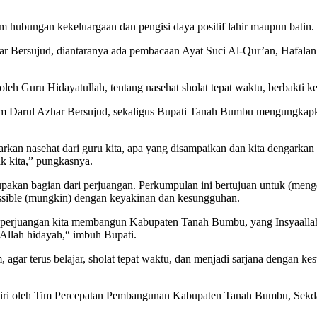
tem hubungan kekeluargaan dan pengisi daya positif lahir maupun batin.
har Bersujud, diantaranya ada pembacaan Ayat Suci Al-Qur’an, Hafal
eh Guru Hidayatullah, tentang nasehat sholat tepat waktu, berbakti ke
tim Darul Azhar Bersujud, sekaligus Bupati Tanah Bumbu mengungka
arkan nasehat dari guru kita, apa yang disampaikan dan kita dengarka
k kita,” pungkasnya.
akan bagian dari perjuangan. Perkumpulan ini bertujuan untuk (mengcas
ossible (mungkin) dengan keyakinan dan kesungguhan.
an perjuangan kita membangun Kabupaten Tanah Bumbu, yang Insyaallah
i Allah hidayah,“ imbuh Bupati.
, agar terus belajar, sholat tepat waktu, dan menjadi sarjana dengan 
adiri oleh Tim Percepatan Pembangunan Kabupaten Tanah Bumbu, Se