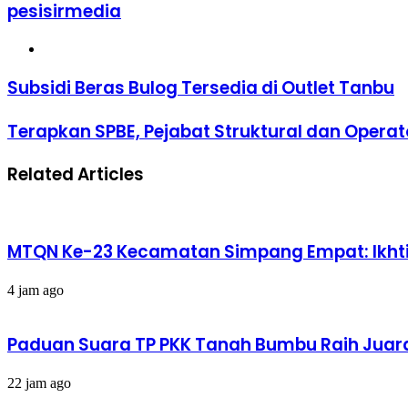
pesisirmedia
Website
Subsidi Beras Bulog Tersedia di Outlet Tanbu
Terapkan SPBE, Pejabat Struktural dan Operato
Related Articles
MTQN Ke-23 Kecamatan Simpang Empat: Ikht
4 jam ago
Paduan Suara TP PKK Tanah Bumbu Raih Juara I
22 jam ago