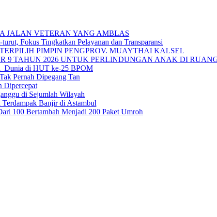
A JALAN VETERAN YANG AMBLAS
urut, Fokus Tingkatkan Pelayanan dan Transparansi
TERPILIH PIMPIN PENGPROV. MUAYTHAI KALSEL
 9 TAHUN 2026 UNTUK PERLINDUNGAN ANAK DI RUANG
sia–Dunia di HUT ke-25 BPOM
 Tak Pernah Dipegang Tan
n Dipercepat
ganggu di Sejumlah Wilayah
 Terdampak Banjir di Astambul
ah Dari 100 Bertambah Menjadi 200 Paket Umroh