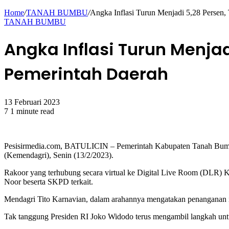
for
Home
/
TANAH BUMBU
/
Angka Inflasi Turun Menjadi 5,28 Persen, 
TANAH BUMBU
Angka Inflasi Turun Menjadi
Pemerintah Daerah
13 Februari 2023
7
1 minute read
Facebook
Twitter
WhatsApp
Pesisirmedia.com, BATULICIN – Pemerintah Kabupaten Tanah Bumbu 
(Kemendagri), Senin (13/2/2023).
Rakoor yang terhubung secara virtual ke Digital Live Room (DLR) Ka
Noor beserta SKPD terkait.
Mendagri Tito Karnavian, dalam arahannya mengatakan penanganan infl
Tak tanggung Presiden RI Joko Widodo terus mengambil langkah untuk