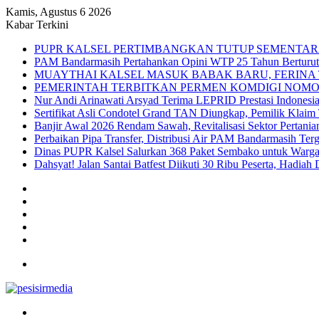
Kamis, Agustus 6 2026
Kabar Terkini
PUPR KALSEL PERTIMBANGKAN TUTUP SEMENTAR
PAM Bandarmasih Pertahankan Opini WTP 25 Tahun Berturut-t
MUAYTHAI KALSEL MASUK BABAK BARU, FERINA 
PEMERINTAH TERBITKAN PERMEN KOMDIGI NOMOR
Nur Andi Arinawati Arsyad Terima LEPRID Prestasi Indone
Sertifikat Asli Condotel Grand TAN Diungkap, Pemilik Klaim
Banjir Awal 2026 Rendam Sawah, Revitalisasi Sektor Pertania
Perbaikan Pipa Transfer, Distribusi Air PAM Bandarmasih Ter
Dinas PUPR Kalsel Salurkan 368 Paket Sembako untuk Warga
Dahsyat! Jalan Santai Batfest Diikuti 30 Ribu Peserta, Hadi
Sidebar
Instagram
YouTube
Twitter
Facebook
Menu
Search