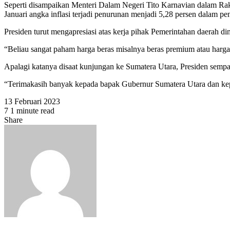
Seperti disampaikan Menteri Dalam Negeri Tito Karnavian dalam Rako
Januari angka inflasi terjadi penurunan menjadi 5,28 persen dalam pen
Presiden turut mengapresiasi atas kerja pihak Pemerintahan daerah 
“Beliau sangat paham harga beras misalnya beras premium atau harga
Apalagi katanya disaat kunjungan ke Sumatera Utara, Presiden sempa
“Terimakasih banyak kepada bapak Gubernur Sumatera Utara dan kepa
13 Februari 2023
7
1 minute read
Facebook
Twitter
WhatsApp
Share
Facebook
Twitter
Share
Print
via
Email