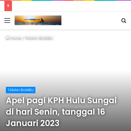
Menu
S
fo
Home
/
TANAH BUMBU
TANAH BUMBU
Apel pagi KPH Hulu Sungai
di hari Senin, tanggal 16
Januari 2023