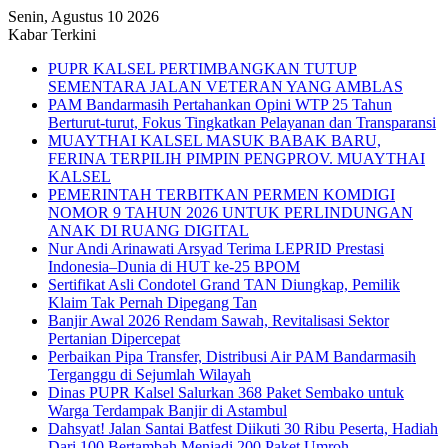
Senin, Agustus 10 2026
Kabar Terkini
PUPR KALSEL PERTIMBANGKAN TUTUP
SEMENTARA JALAN VETERAN YANG AMBLAS
PAM Bandarmasih Pertahankan Opini WTP 25 Tahun
Berturut-turut, Fokus Tingkatkan Pelayanan dan Transparansi
MUAYTHAI KALSEL MASUK BABAK BARU,
FERINA TERPILIH PIMPIN PENGPROV. MUAYTHAI
KALSEL
PEMERINTAH TERBITKAN PERMEN KOMDIGI
NOMOR 9 TAHUN 2026 UNTUK PERLINDUNGAN
ANAK DI RUANG DIGITAL
Nur Andi Arinawati Arsyad Terima LEPRID Prestasi
Indonesia–Dunia di HUT ke-25 BPOM
Sertifikat Asli Condotel Grand TAN Diungkap, Pemilik
Klaim Tak Pernah Dipegang Tan
Banjir Awal 2026 Rendam Sawah, Revitalisasi Sektor
Pertanian Dipercepat
Perbaikan Pipa Transfer, Distribusi Air PAM Bandarmasih
Terganggu di Sejumlah Wilayah
Dinas PUPR Kalsel Salurkan 368 Paket Sembako untuk
Warga Terdampak Banjir di Astambul
Dahsyat! Jalan Santai Batfest Diikuti 30 Ribu Peserta, Hadiah
Dari 100 Bertambah Menjadi 200 Paket Umroh