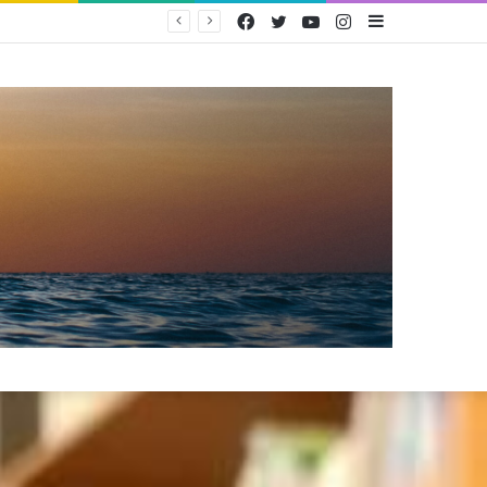
Facebook
Twitter
YouTube
Instagram
Sidebar
PAM Bandarmasih Pertahankan Opini WTP 25 Tahun Berturut-turut, Fokus Tingkatkan Pelayanan dan Transparansi