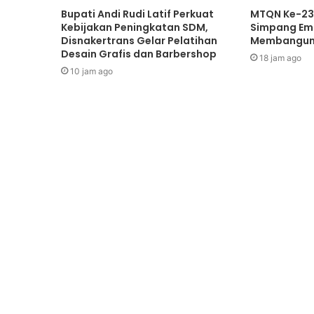
Bupati Andi Rudi Latif Perkuat
MTQN Ke-23
Kebijakan Peningkatan SDM,
Simpang Emp
Disnakertrans Gelar Pelatihan
Membangun 
Desain Grafis dan Barbershop
18 jam ago
10 jam ago