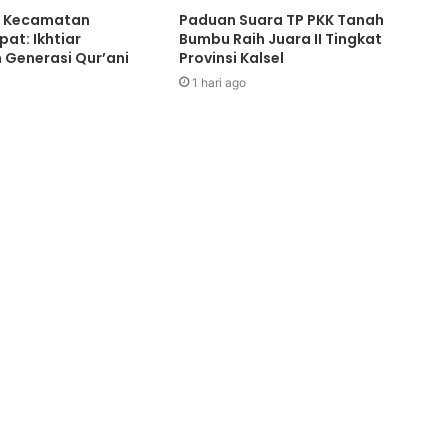
 Kecamatan
Paduan Suara TP PKK Tanah
at: Ikhtiar
Bumbu Raih Juara II Tingkat
Generasi Qur’ani
Provinsi Kalsel
1 hari ago