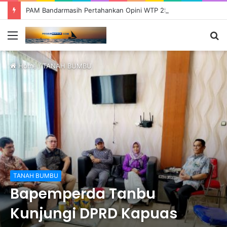
PAM Bandarmasih Pertahankan Opini WTP 25 Tahun Berturut-turut, Fokus Tingkatkan Pelayanan dan Transparansi
Menu
S
fo
Home
/
TANAH BUMBU
TANAH BUMBU
Bapemperda Tanbu
Kunjungi DPRD Kapuas