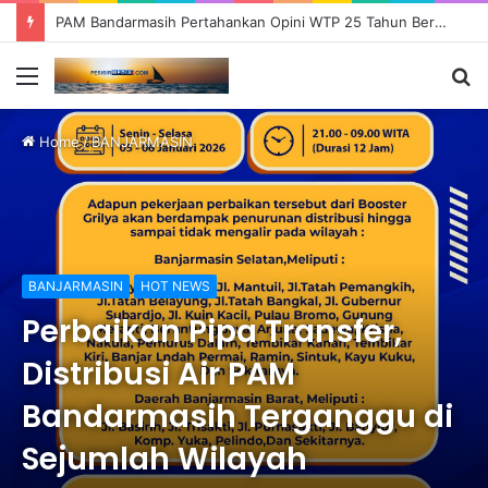
PAM Bandarmasih Pertahankan Opini WTP 25 Tahun Berturut-turut, Fokus Tingkatkan Pelayanan dan Transparansi
Menu
S
fo
Home
/
BANJARMASIN
BANJARMASIN
HOT NEWS
Perbaikan Pipa Transfer,
Distribusi Air PAM
Bandarmasih Terganggu di
Sejumlah Wilayah