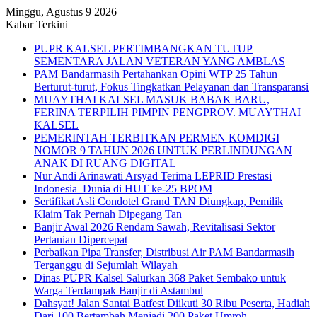
Minggu, Agustus 9 2026
Kabar Terkini
PUPR KALSEL PERTIMBANGKAN TUTUP
SEMENTARA JALAN VETERAN YANG AMBLAS
PAM Bandarmasih Pertahankan Opini WTP 25 Tahun
Berturut-turut, Fokus Tingkatkan Pelayanan dan Transparansi
MUAYTHAI KALSEL MASUK BABAK BARU,
FERINA TERPILIH PIMPIN PENGPROV. MUAYTHAI
KALSEL
PEMERINTAH TERBITKAN PERMEN KOMDIGI
NOMOR 9 TAHUN 2026 UNTUK PERLINDUNGAN
ANAK DI RUANG DIGITAL
Nur Andi Arinawati Arsyad Terima LEPRID Prestasi
Indonesia–Dunia di HUT ke-25 BPOM
Sertifikat Asli Condotel Grand TAN Diungkap, Pemilik
Klaim Tak Pernah Dipegang Tan
Banjir Awal 2026 Rendam Sawah, Revitalisasi Sektor
Pertanian Dipercepat
Perbaikan Pipa Transfer, Distribusi Air PAM Bandarmasih
Terganggu di Sejumlah Wilayah
Dinas PUPR Kalsel Salurkan 368 Paket Sembako untuk
Warga Terdampak Banjir di Astambul
Dahsyat! Jalan Santai Batfest Diikuti 30 Ribu Peserta, Hadiah
Dari 100 Bertambah Menjadi 200 Paket Umroh