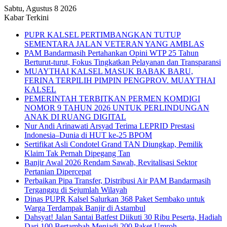
Sabtu, Agustus 8 2026
Kabar Terkini
PUPR KALSEL PERTIMBANGKAN TUTUP
SEMENTARA JALAN VETERAN YANG AMBLAS
PAM Bandarmasih Pertahankan Opini WTP 25 Tahun
Berturut-turut, Fokus Tingkatkan Pelayanan dan Transparansi
MUAYTHAI KALSEL MASUK BABAK BARU,
FERINA TERPILIH PIMPIN PENGPROV. MUAYTHAI
KALSEL
PEMERINTAH TERBITKAN PERMEN KOMDIGI
NOMOR 9 TAHUN 2026 UNTUK PERLINDUNGAN
ANAK DI RUANG DIGITAL
Nur Andi Arinawati Arsyad Terima LEPRID Prestasi
Indonesia–Dunia di HUT ke-25 BPOM
Sertifikat Asli Condotel Grand TAN Diungkap, Pemilik
Klaim Tak Pernah Dipegang Tan
Banjir Awal 2026 Rendam Sawah, Revitalisasi Sektor
Pertanian Dipercepat
Perbaikan Pipa Transfer, Distribusi Air PAM Bandarmasih
Terganggu di Sejumlah Wilayah
Dinas PUPR Kalsel Salurkan 368 Paket Sembako untuk
Warga Terdampak Banjir di Astambul
Dahsyat! Jalan Santai Batfest Diikuti 30 Ribu Peserta, Hadiah
Dari 100 Bertambah Menjadi 200 Paket Umroh