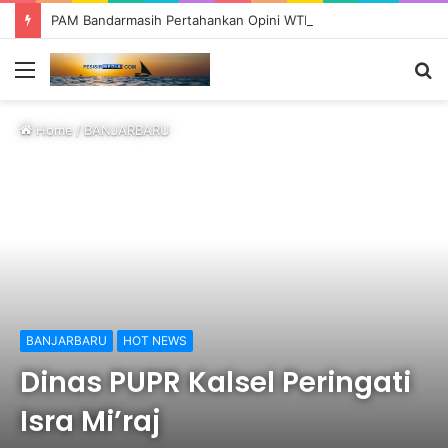
PAM Bandarmasih Pertahankan Opini WTP 25 Tahun Berturut-turut, Fokus Tingkatkan Pelayanan dan Transparansi
Menu
S
fo
Home
/
BANJARBARU
BANJARBARU
HOT NEWS
Dinas PUPR Kalsel Peringati
Isra Mi’raj