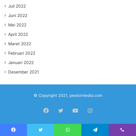
Juli 2022
Juni 2022
Mei 2022
April 2022
Maret 2022
Februari 2022
Januari 2022
Desember 2021
© Copyright 2021, pesisirmedia.com
Facebook
Twitter
YouTube
Instagram
Facebook
Twitter
WhatsApp
Telegram
Viber