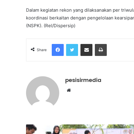
Dalam kegiatan rekon yang dilaksanakan per triwu
koordinasi berkaitan dengan pengelolaan kearsipan
(NSPK). (Rel/Dispersip)
Facebook
Twitter
Share via Email
Print
Share
pesisirmedia
Website