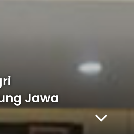
ri
dung Jawa