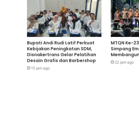
Bupati Andi Rudi Latif Perkuat
MTQN Ke-23
Kebijakan Peningkatan SDM,
Simpang Emp
Disnakertrans Gelar Pelatihan
Membangun 
Desain Grafis dan Barbershop
22 jam ago
15 jam ago