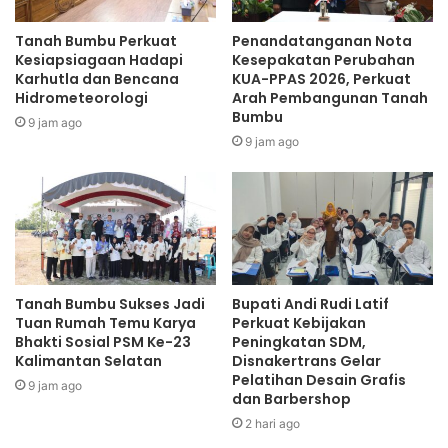
Tanah Bumbu Perkuat
Penandatanganan Nota
Kesiapsiagaan Hadapi
Kesepakatan Perubahan
Karhutla dan Bencana
KUA-PPAS 2026, Perkuat
Hidrometeorologi
Arah Pembangunan Tanah
Bumbu
9 jam ago
9 jam ago
Tanah Bumbu Sukses Jadi
Bupati Andi Rudi Latif
Tuan Rumah Temu Karya
Perkuat Kebijakan
Bhakti Sosial PSM Ke-23
Peningkatan SDM,
Kalimantan Selatan
Disnakertrans Gelar
Pelatihan Desain Grafis
9 jam ago
dan Barbershop
2 hari ago